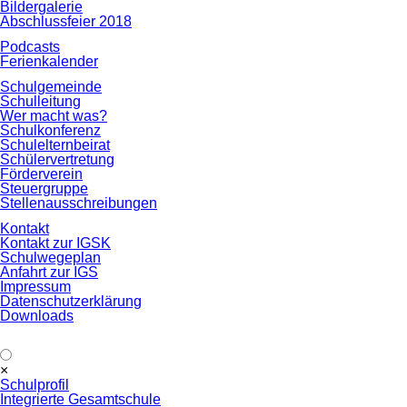
Bildergalerie
Abschlussfeier 2018
Podcasts
Ferienkalender
Schulgemeinde
Schulleitung
Wer macht was?
Schulkonferenz
Schulelternbeirat
Schülervertretung
Förderverein
Steuergruppe
Stellenausschreibungen
Kontakt
Kontakt zur IGSK
Schulwegeplan
Anfahrt zur IGS
Impressum
Datenschutzerklärung
Downloads
Navigation
×
überspringen
Schulprofil
Integrierte Gesamtschule