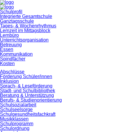
Navigation
Schulprofil
überspringen
Integrierte Gesamtschule
Ganztagsschule
Tages- & Wochenrhythmus
Lernzeit im Mittagsblock
Lernbüro
Unterrichtsorganisation
Betreuung
Essen
Kommunikation
Spindfächer
Kosten
Abschlüsse
Förderung Schüler/innen
Inklusion
Sprach- & Leseförderung
Stadt- und Schulbibliothek
Beratung & Unterstützung
Berufs- & Studienorientierung
Schulsozialarbeit
Schulseelsorge
Schulgesundheitsfachkraft
Musikklassen
Schulprogramm
Schulordnung