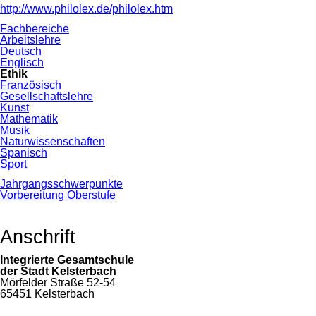
http://www.philolex.de/philolex.htm
Navigation
Fachbereiche
überspringen
Arbeitslehre
Deutsch
Englisch
Ethik
Französisch
Gesellschaftslehre
Kunst
Mathematik
Musik
Naturwissenschaften
Spanisch
Sport
Jahrgangsschwerpunkte
Vorbereitung Oberstufe
Anschrift
Integrierte Gesamtschule
der Stadt Kelsterbach
Mörfelder Straße 52-54
65451 Kelsterbach