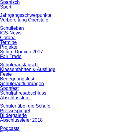
Spanisch
Sport
Jahrgangsschwerpunkte
Vorbereitung Oberstufe
Schulleben
IGS-News
Corona
Termine
Projekte
Schirn Domino 2017
Fair Trade
Schüleraustausch
Klassenfahrten & Ausflüge
Feste
Begegnungsfest
Schüleraufführungen
Sportfest
Schuljahresabschluss
Abschlussfeier
Schüler über die Schule
Pressespiegel
Bildergalerie
Abschlussfeier 2018
Podcasts